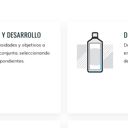
N Y DESARROLLO
D
sidades y objetivos a
De
conjunta, seleccionando
e
spondientes.
de