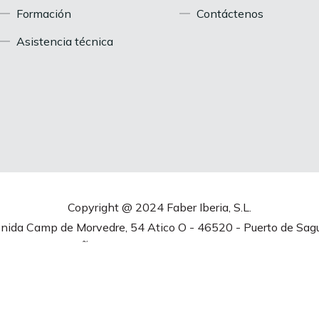
Formación
Contáctenos
Asistencia técnica
Copyright @ 2024 Faber Iberia, S.L.
nida Camp de Morvedre, 54 Atico O - 46520 - Puerto de Sag
ALENCIA, ESPAÑA -
Política de Privacidad
|
Política de Cook
n el momento de la recogida
Sus opciones de privacid