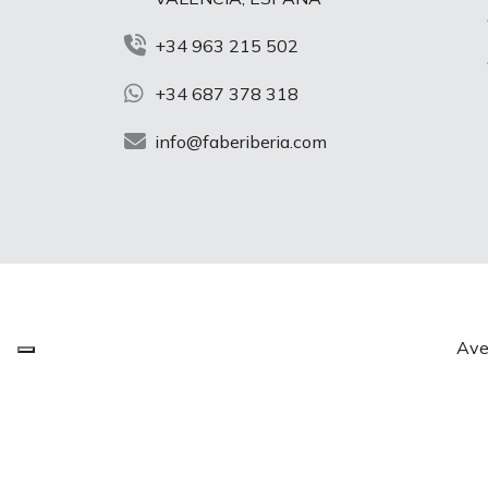
+34 963 215 502
+34 687 378 318
info@faberiberia.com
Ave
V
Aviso e