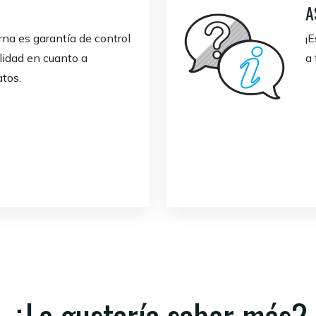
A
rna es garantía de control
¡E
ilidad en cuanto a
a 
tos.
¿Le gustaría saber más?