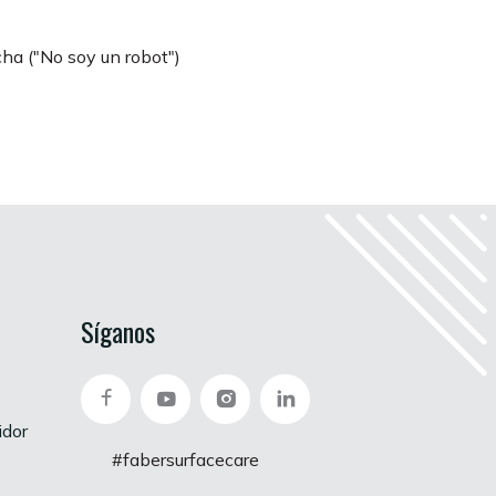
cha ("No soy un robot")
Síganos
idor
#fabersurfacecare